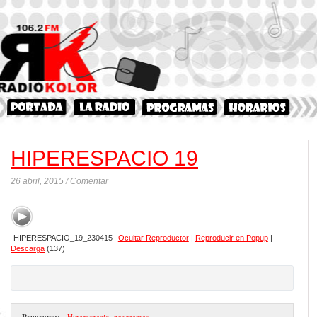
HIPERESPACIO 19
26 abril, 2015 /
Comentar
HIPERESPACIO_19_230415
Ocultar Reproductor
|
Reproducir en Popup
|
Descarga
(137)
Programa:
- Hiperespacio
,
programas