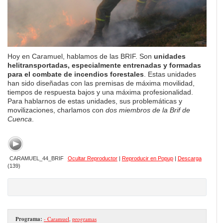
Hoy en Caramuel, hablamos de las BRIF. Son
unidades
helitransportadas, especialmente entrenadas y formadas
para el combate de incendios forestales
. Estas unidades
han sido diseñadas con las premisas de máxima movilidad,
tiempos de respuesta bajos y una máxima profesionalidad.
Para hablarnos de estas unidades, sus problemáticas y
movilizaciones, charlamos con
dos miembros de la Brif de
Cuenca
.
CARAMUEL_44_BRIF
Ocultar Reproductor
|
Reproducir en Popup
|
Descarga
(139)
Programa:
- Caramuel
,
programas