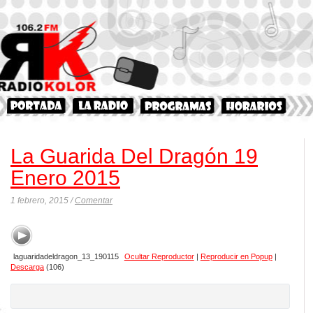
La Guarida Del Dragón 19
Enero 2015
1 febrero, 2015 /
Comentar
laguaridadeldragon_13_190115
Ocultar Reproductor
|
Reproducir en Popup
|
Descarga
(106)