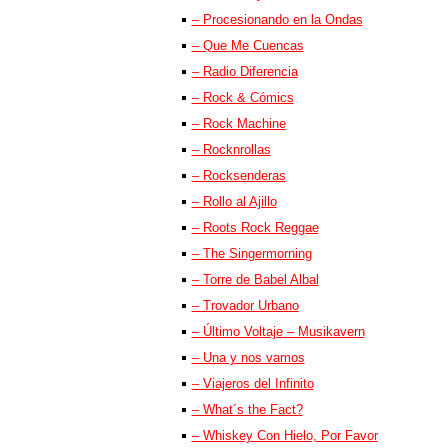
– Procesionando en la Ondas
– Que Me Cuencas
– Radio Diferencia
– Rock & Cómics
– Rock Machine
– Rocknrollas
– Rocksenderas
– Rollo al Ajillo
– Roots Rock Reggae
– The Singermorning
– Torre de Babel Albal
– Trovador Urbano
– Último Voltaje – Musikavern
– Una y nos vamos
– Viajeros del Infinito
– What´s the Fact?
– Whiskey Con Hielo, Por Favor