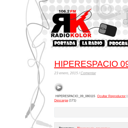
HIPERESPACIO 0
23 enero, 2015 /
Comentar
HIPERESPACIO_09_080115
Ocultar Reproductor
Descarga
(171)
Programa:
- Hiperespacio
,
programas