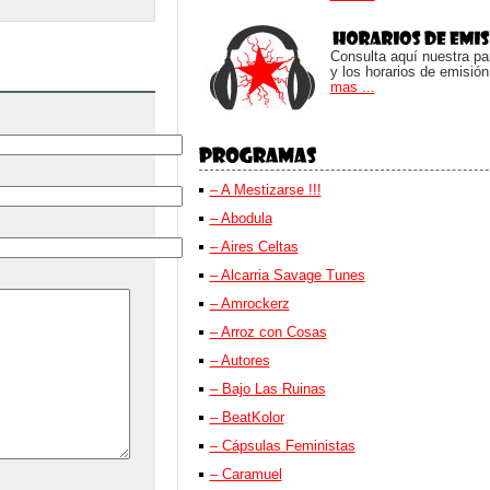
Consulta aquí nuestra parr
y los horarios de emisión
mas ...
– A Mestizarse !!!
– Abodula
– Aires Celtas
– Alcarria Savage Tunes
– Amrockerz
– Arroz con Cosas
– Autores
– Bajo Las Ruinas
– BeatKolor
– Cápsulas Feministas
– Caramuel