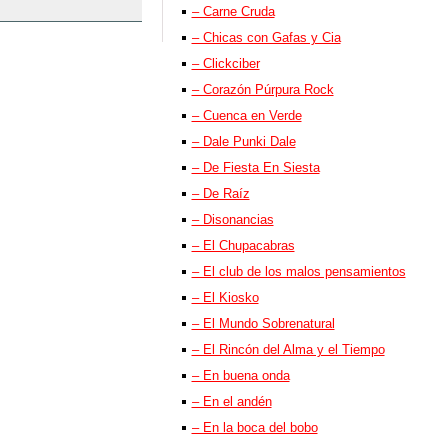
– Carne Cruda
– Chicas con Gafas y Cia
– Clickciber
– Corazón Púrpura Rock
– Cuenca en Verde
– Dale Punki Dale
– De Fiesta En Siesta
– De Raíz
– Disonancias
– El Chupacabras
– El club de los malos pensamientos
– El Kiosko
– El Mundo Sobrenatural
– El Rincón del Alma y el Tiempo
– En buena onda
– En el andén
– En la boca del bobo