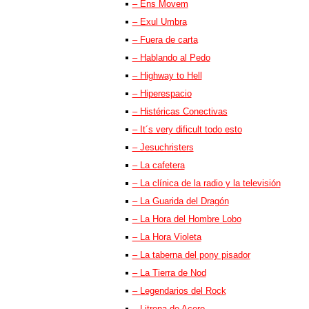
– Ens Movem
– Exul Umbra
– Fuera de carta
– Hablando al Pedo
– Highway to Hell
– Hiperespacio
– Histéricas Conectivas
– It´s very dificult todo esto
– Jesuchristers
– La cafetera
– La clínica de la radio y la televisión
– La Guarida del Dragón
– La Hora del Hombre Lobo
– La Hora Violeta
– La taberna del pony pisador
– La Tierra de Nod
– Legendarios del Rock
– Litrona de Acero