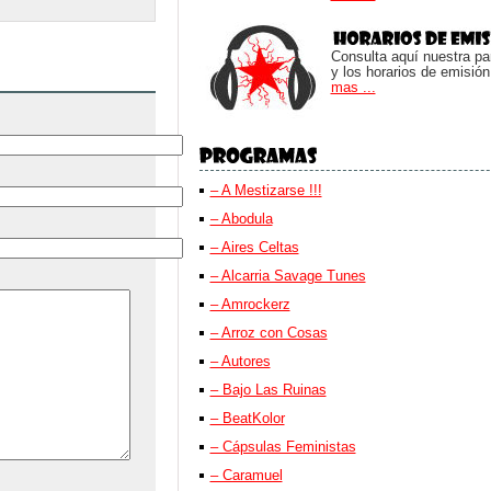
Consulta aquí nuestra parr
y los horarios de emisión
mas ...
– A Mestizarse !!!
– Abodula
– Aires Celtas
– Alcarria Savage Tunes
– Amrockerz
– Arroz con Cosas
– Autores
– Bajo Las Ruinas
– BeatKolor
– Cápsulas Feministas
– Caramuel