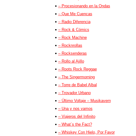
– Procesionando en la Ondas
– Que Me Cuencas
– Radio Diferencia
– Rock & Cómics
– Rock Machine
– Rocknrollas
– Rocksenderas
– Rollo al Ajillo
– Roots Rock Reggae
– The Singermorning
– Torre de Babel Albal
– Trovador Urbano
– Último Voltaje – Musikavern
– Una y nos vamos
– Viajeros del Infinito
– What´s the Fact?
– Whiskey Con Hielo, Por Favor