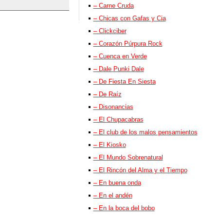
– Carne Cruda
– Chicas con Gafas y Cia
– Clickciber
– Corazón Púrpura Rock
– Cuenca en Verde
– Dale Punki Dale
– De Fiesta En Siesta
– De Raíz
– Disonancias
– El Chupacabras
– El club de los malos pensamientos
– El Kiosko
– El Mundo Sobrenatural
– El Rincón del Alma y el Tiempo
– En buena onda
– En el andén
– En la boca del bobo