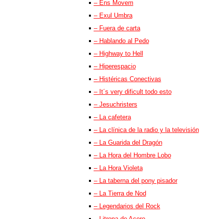
– Ens Movem
– Exul Umbra
– Fuera de carta
– Hablando al Pedo
– Highway to Hell
– Hiperespacio
– Histéricas Conectivas
– It´s very dificult todo esto
– Jesuchristers
– La cafetera
– La clínica de la radio y la televisión
– La Guarida del Dragón
– La Hora del Hombre Lobo
– La Hora Violeta
– La taberna del pony pisador
– La Tierra de Nod
– Legendarios del Rock
– Litrona de Acero