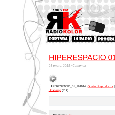
HIPERESPACIO 0
23 enero, 2015 /
Comentar
HIPERESPACIO_01_161014
Ocultar Reproductor
Descarga
(114)
Programa:
- Hiperespacio
,
programas