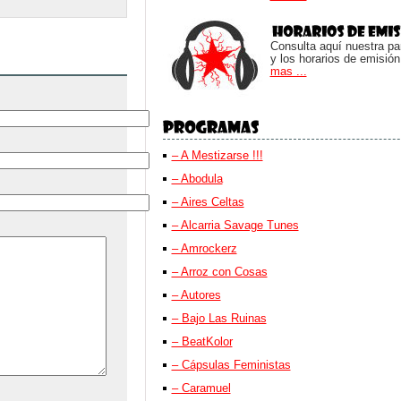
Consulta aquí nuestra parr
y los horarios de emisión
mas ...
– A Mestizarse !!!
– Abodula
– Aires Celtas
– Alcarria Savage Tunes
– Amrockerz
– Arroz con Cosas
– Autores
– Bajo Las Ruinas
– BeatKolor
– Cápsulas Feministas
– Caramuel