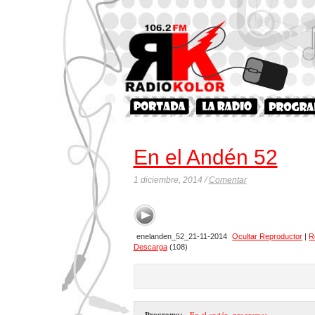
En el Andén 52
1 diciembre, 2014 /
Comentar
enelanden_52_21-11-2014
Ocultar Reproductor
|
R
Descarga
(108)
Programa:
- En el andén
,
programas