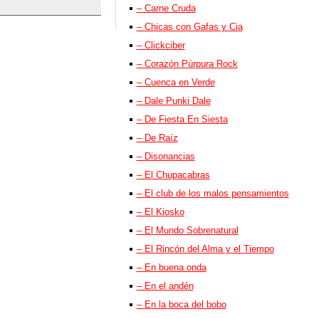
– Carne Cruda
– Chicas con Gafas y Cia
– Clickciber
– Corazón Púrpura Rock
– Cuenca en Verde
– Dale Punki Dale
– De Fiesta En Siesta
– De Raíz
– Disonancias
– El Chupacabras
– El club de los malos pensamientos
– El Kiosko
– El Mundo Sobrenatural
– El Rincón del Alma y el Tiempo
– En buena onda
– En el andén
– En la boca del bobo