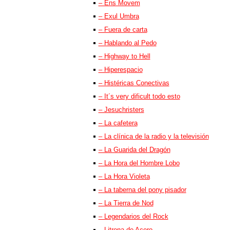
– Ens Movem
– Exul Umbra
– Fuera de carta
– Hablando al Pedo
– Highway to Hell
– Hiperespacio
– Histéricas Conectivas
– It´s very dificult todo esto
– Jesuchristers
– La cafetera
– La clínica de la radio y la televisión
– La Guarida del Dragón
– La Hora del Hombre Lobo
– La Hora Violeta
– La taberna del pony pisador
– La Tierra de Nod
– Legendarios del Rock
– Litrona de Acero