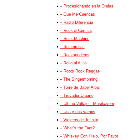
– Procesionando en la Ondas
– Que Me Cuencas
– Radio Diferencia
– Rock & Cómics
– Rock Machine
– Rocknrollas
– Rocksenderas
– Rollo al Ajillo
– Roots Rock Reggae
– The Singermorning
– Torre de Babel Albal
– Trovador Urbano
– Último Voltaje – Musikavern
– Una y nos vamos
– Viajeros del Infinito
– What´s the Fact?
– Whiskey Con Hielo, Por Favor