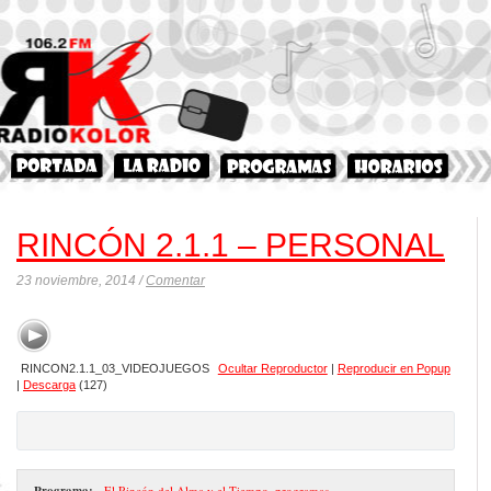
RINCÓN 2.1.1 – PERSONAL
23 noviembre, 2014 /
Comentar
RINCON2.1.1_03_VIDEOJUEGOS
Ocultar Reproductor
|
Reproducir en Popup
|
Descarga
(127)
Programa:
- El Rincón del Alma y el Tiempo
,
programas