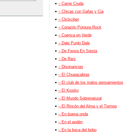
– Carne Cruda
– Chicas con Gafas y Cia
– Clickciber
– Corazón Púrpura Rock
– Cuenca en Verde
– Dale Punki Dale
– De Fiesta En Siesta
– De Raíz
– Disonancias
– El Chupacabras
– El club de los malos pensamientos
– El Kiosko
– El Mundo Sobrenatural
– El Rincón del Alma y el Tiempo
– En buena onda
– En el andén
– En la boca del bobo