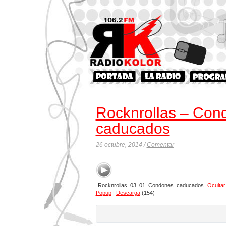
Rocknrollas – Con
caducados
26 octubre, 2014 /
Comentar
Rocknrollas_03_01_Condones_caducados
Oculta
Popup
|
Descarga
(154)