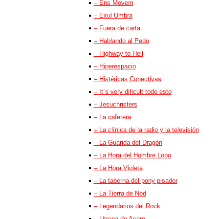
– Ens Movem
– Exul Umbra
– Fuera de carta
– Hablando al Pedo
– Highway to Hell
– Hiperespacio
– Histéricas Conectivas
– It´s very dificult todo esto
– Jesuchristers
– La cafetera
– La clínica de la radio y la televisión
– La Guarida del Dragón
– La Hora del Hombre Lobo
– La Hora Violeta
– La taberna del pony pisador
– La Tierra de Nod
– Legendarios del Rock
– Litrona de Acero