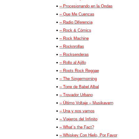
– Procesionando en la Ondas
– Que Me Cuencas
– Radio Diferencia
– Rock & Cómics
– Rock Machine
– Rocknrollas
– Rocksenderas
– Rollo al Ajillo
– Roots Rock Reggae
– The Singermorning
– Torre de Babel Albal
– Trovador Urbano
– Último Voltaje – Musikavern
– Una y nos vamos
– Viajeros del Infinito
– What´s the Fact?
– Whiskey Con Hielo, Por Favor