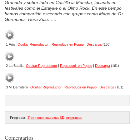
Granada y sobre todo en Castilla la Mancha, tocando en
festivales como el Estayike o el Olmo Rock. En este tiempo
hemos compartido escenario con grupos como Mago de Oz,
Germenes, Hora Zulu……
1 Frío
Ocultar Reproductor
|
Reproducir en Popup
|
Descarga
(158)
2 La Batalla
Ocultar Reproductor
|
Reproducir en Popup
|
Descarga
(161)
3 Mi Derrotero
Ocultar Reproductor
|
Reproducir en Popup
|
Descarga
(181)
Programa:
2º concurso maquetas RK
,
programas
Comentarios