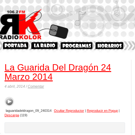
La Guarida Del Dragón 24
Marzo 2014
4 abril, 2014 /
Comentar
laguaridadeldragon_09_240314
Ocultar Reproductor
|
Reproducir en Popup
|
Descarga
(119)