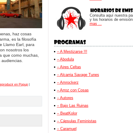
Consulta aquí nuestra parr
y los horarios de emisión
mas ...
uenas, haz cosas
rma, es la filosofía
e Llamo Earl, para
con nosotros los
– A Mestizarse !!!
ia que como muchas,
– Abodula
 audiencias.
– Aires Celtas
– Alcarria Savage Tunes
– Amrockerz
eproducir en Popup
|
– Arroz con Cosas
– Autores
– Bajo Las Ruinas
– BeatKolor
– Cápsulas Feministas
– Caramuel