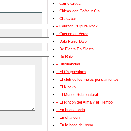
– Carne Cruda
– Chicas con Gafas y Cia
– Clickciber
– Corazón Púrpura Rock
– Cuenca en Verde
– Dale Punki Dale
– De Fiesta En Siesta
– De Raíz
– Disonancias
– El Chupacabras
– El club de los malos pensamientos
– El Kiosko
– El Mundo Sobrenatural
– El Rincón del Alma y el Tiempo
– En buena onda
– En el andén
– En la boca del bobo