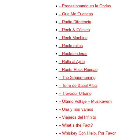
– Procesionando en la Ondas
– Que Me Cuencas
– Radio Diferencia
– Rock & Cómics
– Rock Machine
– Rocknrollas
– Rocksenderas
– Rollo al Ajillo
– Roots Rock Reggae
– The Singermorning
– Torre de Babel Albal
– Trovador Urbano
– Último Voltaje – Musikavern
– Una y nos vamos
– Viajeros del Infinito
– What´s the Fact?
– Whiskey Con Hielo, Por Favor