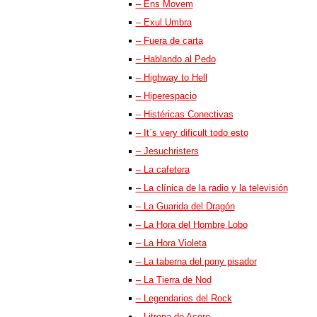
– Ens Movem
– Exul Umbra
– Fuera de carta
– Hablando al Pedo
– Highway to Hell
– Hiperespacio
– Histéricas Conectivas
– It´s very dificult todo esto
– Jesuchristers
– La cafetera
– La clínica de la radio y la televisión
– La Guarida del Dragón
– La Hora del Hombre Lobo
– La Hora Violeta
– La taberna del pony pisador
– La Tierra de Nod
– Legendarios del Rock
– Litrona de Acero