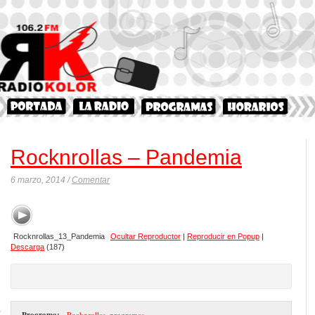
Rocknrollas – Pandemia
6 marzo, 2014 /
Comentar
Rocknrollas_13_Pandemia
Ocultar Reproductor
|
Reproducir en Popup
|
Descarga
(187)
Programa:
- Rocknrollas
,
programas