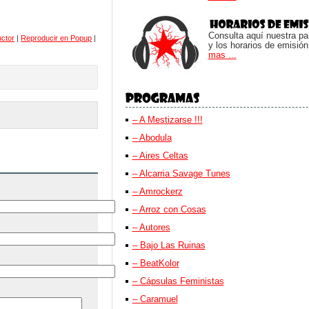
Consulta aquí nuestra parr
uctor
|
Reproducir en Popup
|
y los horarios de emisión
mas ...
– A Mestizarse !!!
– Abodula
– Aires Celtas
– Alcarria Savage Tunes
– Amrockerz
– Arroz con Cosas
– Autores
– Bajo Las Ruinas
– BeatKolor
– Cápsulas Feministas
– Caramuel