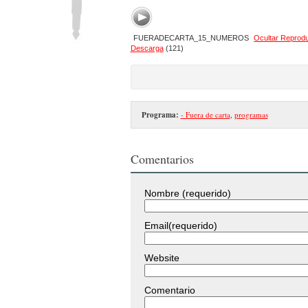
FUERADECARTA_15_NUMEROS
Ocultar Reprod
Descarga
(121)
Programa:
- Fuera de carta
,
programas
Comentarios
Nombre (requerido)
Email(requerido)
Website
Comentario