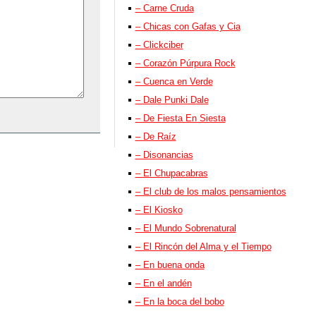
– Carne Cruda
– Chicas con Gafas y Cia
– Clickciber
– Corazón Púrpura Rock
– Cuenca en Verde
– Dale Punki Dale
– De Fiesta En Siesta
– De Raíz
– Disonancias
– El Chupacabras
– El club de los malos pensamientos
– El Kiosko
– El Mundo Sobrenatural
– El Rincón del Alma y el Tiempo
– En buena onda
– En el andén
– En la boca del bobo