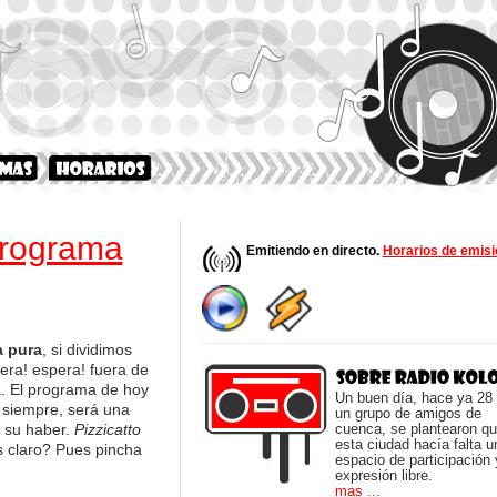
Programa
Emitiendo en directo.
Horarios de emisi
 pura
, si dividimos
era! espera! fuera de
pa. El programa de hoy
Un buen día, hace ya 28
 siempre, será una
un grupo de amigos de
 su haber.
Pizzicatto
cuenca, se plantearon q
esta ciudad hacía falta u
es claro? Pues pincha
espacio de participación 
expresión libre.
mas ...