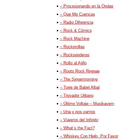
– Procesionando en la Ondas
– Que Me Cuencas
– Radio Diferencia
– Rock & Cómics
– Rock Machine
– Rocknrollas
– Rocksenderas
– Rollo al Ajillo
– Roots Rock Reggae
– The Singermorning
– Torre de Babel Albal
– Trovador Urbano
– Último Voltaje – Musikavern
– Una y nos vamos
– Viajeros del Infinito
– What´s the Fact?
– Whiskey Con Hielo, Por Favor