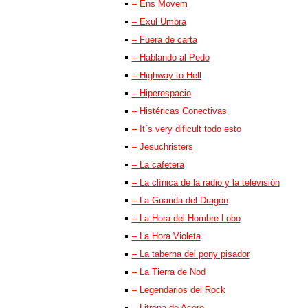
– Ens Movem
– Exul Umbra
– Fuera de carta
– Hablando al Pedo
– Highway to Hell
– Hiperespacio
– Histéricas Conectivas
– It´s very dificult todo esto
– Jesuchristers
– La cafetera
– La clínica de la radio y la televisión
– La Guarida del Dragón
– La Hora del Hombre Lobo
– La Hora Violeta
– La taberna del pony pisador
– La Tierra de Nod
– Legendarios del Rock
– Litrona de Acero