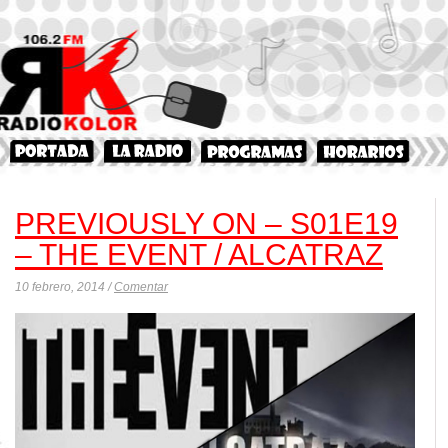
PREVIOUSLY ON – S01E19
– THE EVENT / ALCATRAZ
10 febrero, 2014 /
Comentar