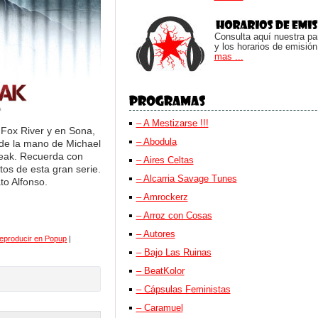
Consulta aquí nuestra parr
y los horarios de emisión
mas ...
– A Mestizarse !!!
Fox River y en Sona,
– Abodula
de la mano de Michael
Break. Recuerda con
– Aires Celtas
os de esta gran serie.
– Alcarria Savage Tunes
to Alfonso.
– Amrockerz
– Arroz con Cosas
– Autores
eproducir en Popup
|
– Bajo Las Ruinas
– BeatKolor
– Cápsulas Feministas
– Caramuel