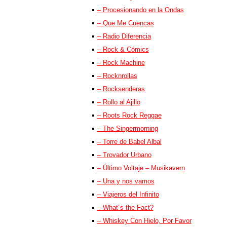
– Procesionando en la Ondas
– Que Me Cuencas
– Radio Diferencia
– Rock & Cómics
– Rock Machine
– Rocknrollas
– Rocksenderas
– Rollo al Ajillo
– Roots Rock Reggae
– The Singermorning
– Torre de Babel Albal
– Trovador Urbano
– Último Voltaje – Musikavern
– Una y nos vamos
– Viajeros del Infinito
– What´s the Fact?
– Whiskey Con Hielo, Por Favor