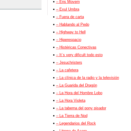
– Ens Movem
– Exul Umbra
– Fuera de carta
– Hablando al Pedo
– Highway to Hell
– Hiperespacio
– Histéricas Conectivas
– It´s very dificult todo esto
– Jesuchristers
– La cafetera
– La clínica de la radio y la televisión
– La Guarida del Dragón
– La Hora del Hombre Lobo
– La Hora Violeta
– La taberna del pony pisador
– La Tierra de Nod
– Legendarios del Rock
– Litrona de Acero