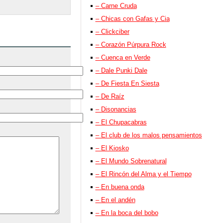
– Carne Cruda
– Chicas con Gafas y Cia
– Clickciber
– Corazón Púrpura Rock
– Cuenca en Verde
– Dale Punki Dale
– De Fiesta En Siesta
– De Raíz
– Disonancias
– El Chupacabras
– El club de los malos pensamientos
– El Kiosko
– El Mundo Sobrenatural
– El Rincón del Alma y el Tiempo
– En buena onda
– En el andén
– En la boca del bobo