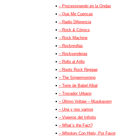
– Procesionando en la Ondas
– Que Me Cuencas
– Radio Diferencia
– Rock & Cómics
– Rock Machine
– Rocknrollas
– Rocksenderas
– Rollo al Ajillo
– Roots Rock Reggae
– The Singermorning
– Torre de Babel Albal
– Trovador Urbano
– Último Voltaje – Musikavern
– Una y nos vamos
– Viajeros del Infinito
– What´s the Fact?
– Whiskey Con Hielo, Por Favor