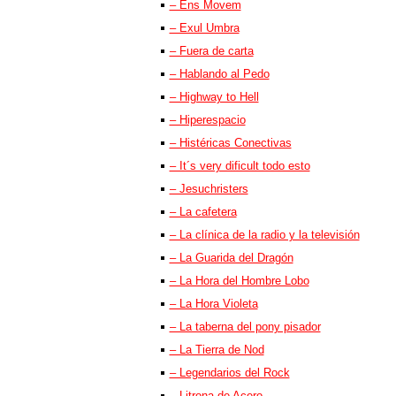
– Ens Movem
– Exul Umbra
– Fuera de carta
– Hablando al Pedo
– Highway to Hell
– Hiperespacio
– Histéricas Conectivas
– It´s very dificult todo esto
– Jesuchristers
– La cafetera
– La clínica de la radio y la televisión
– La Guarida del Dragón
– La Hora del Hombre Lobo
– La Hora Violeta
– La taberna del pony pisador
– La Tierra de Nod
– Legendarios del Rock
– Litrona de Acero