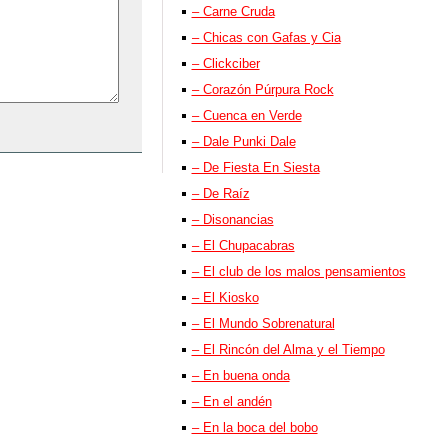
– Carne Cruda
– Chicas con Gafas y Cia
– Clickciber
– Corazón Púrpura Rock
– Cuenca en Verde
– Dale Punki Dale
– De Fiesta En Siesta
– De Raíz
– Disonancias
– El Chupacabras
– El club de los malos pensamientos
– El Kiosko
– El Mundo Sobrenatural
– El Rincón del Alma y el Tiempo
– En buena onda
– En el andén
– En la boca del bobo