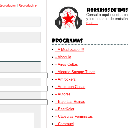
Reproductor
|
Reproducir en
Consulta aquí nuestra parr
y los horarios de emisión
mas ...
– A Mestizarse !!!
– Abodula
– Aires Celtas
– Alcarria Savage Tunes
– Amrockerz
– Arroz con Cosas
– Autores
– Bajo Las Ruinas
– BeatKolor
– Cápsulas Feministas
– Caramuel