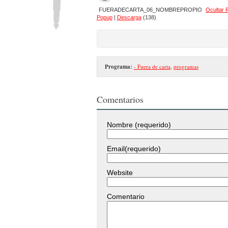
FUERADECARTA_06_NOMBREPROPIO
Ocultar 
Popup
|
Descarga
(138)
Programa:
- Fuera de carta
,
programas
Comentarios
Nombre (requerido)
Email(requerido)
Website
Comentario