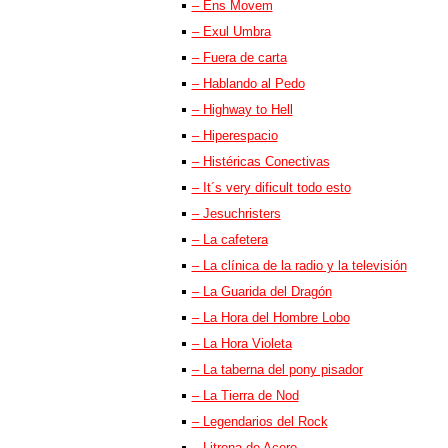
– Ens Movem
– Exul Umbra
– Fuera de carta
– Hablando al Pedo
– Highway to Hell
– Hiperespacio
– Histéricas Conectivas
– It´s very dificult todo esto
– Jesuchristers
– La cafetera
– La clínica de la radio y la televisión
– La Guarida del Dragón
– La Hora del Hombre Lobo
– La Hora Violeta
– La taberna del pony pisador
– La Tierra de Nod
– Legendarios del Rock
– Litrona de Acero