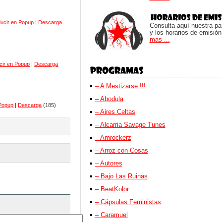
ucir en Popup
|
Descarga
Consulta aquí nuestra parr
y los horarios de emisión
mas ...
cir en Popup
|
Descarga
– A Mestizarse !!!
– Abodula
 Popup
|
Descarga
(185)
– Aires Celtas
– Alcarria Savage Tunes
– Amrockerz
– Arroz con Cosas
– Autores
– Bajo Las Ruinas
– BeatKolor
– Cápsulas Feministas
– Caramuel