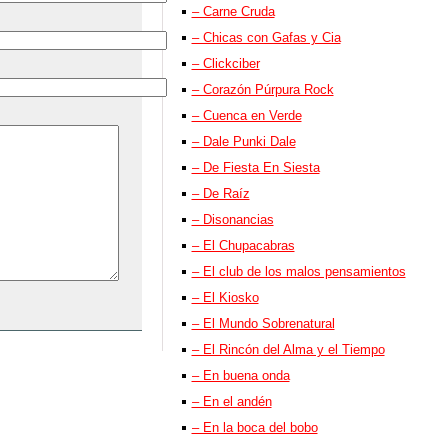
– Carne Cruda
– Chicas con Gafas y Cia
– Clickciber
– Corazón Púrpura Rock
– Cuenca en Verde
– Dale Punki Dale
– De Fiesta En Siesta
– De Raíz
– Disonancias
– El Chupacabras
– El club de los malos pensamientos
– El Kiosko
– El Mundo Sobrenatural
– El Rincón del Alma y el Tiempo
– En buena onda
– En el andén
– En la boca del bobo