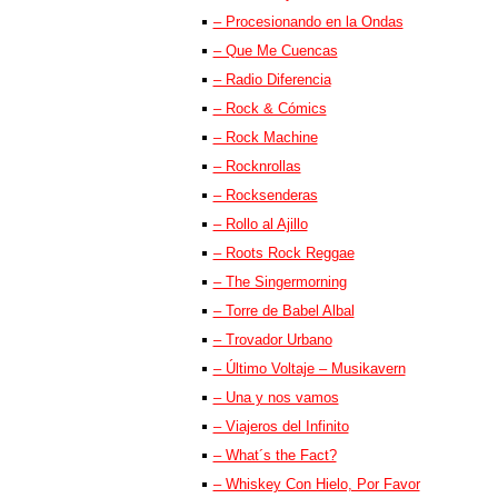
– Procesionando en la Ondas
– Que Me Cuencas
– Radio Diferencia
– Rock & Cómics
– Rock Machine
– Rocknrollas
– Rocksenderas
– Rollo al Ajillo
– Roots Rock Reggae
– The Singermorning
– Torre de Babel Albal
– Trovador Urbano
– Último Voltaje – Musikavern
– Una y nos vamos
– Viajeros del Infinito
– What´s the Fact?
– Whiskey Con Hielo, Por Favor