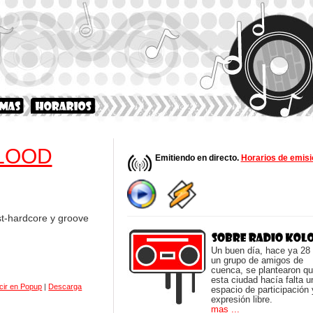
BLOOD
Emitiendo en directo.
Horarios de emisi
st-hardcore y groove
Un buen día, hace ya 28
un grupo de amigos de
cuenca, se plantearon q
esta ciudad hacía falta u
cir en Popup
|
Descarga
espacio de participación 
expresión libre.
mas ...