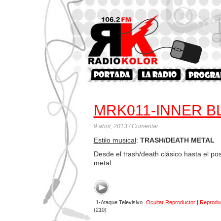
MRK011-INNER 
9 abril, 2013 /
Comentar
Estilo musical
:
TRASH/DEATH METAL
Desde el trash/death clásico hasta el po
metal.
1-Ataque Televisivo
Ocultar Reproductor
|
Reprodu
(210)