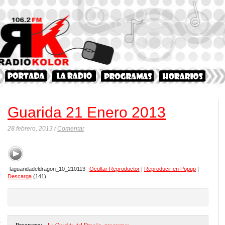
Guarida 21 Enero 2013
28 febrero, 2013 /
Comentar
laguaridadeldragon_10_210113
Ocultar Reproductor
|
Reproducir en Popup
|
Descarga
(141)
Programa:
- La Guarida del Dragón
,
programas