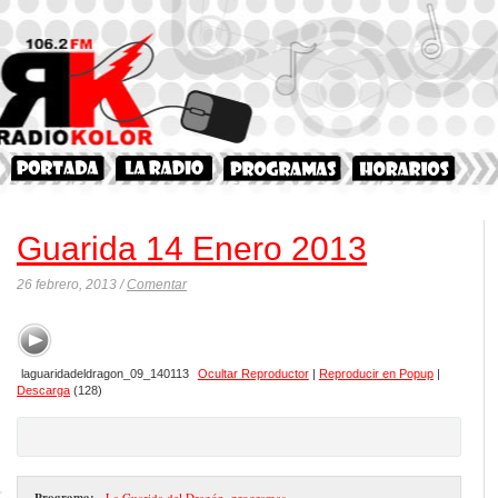
Guarida 14 Enero 2013
26 febrero, 2013 /
Comentar
laguaridadeldragon_09_140113
Ocultar Reproductor
|
Reproducir en Popup
|
Descarga
(128)
Programa:
- La Guarida del Dragón
,
programas