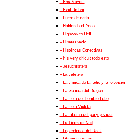
– Ens Movem
– Exul Umbra
– Fuera de carta
– Hablando al Pedo
– Highway to Hell
– Hiperespacio
– Histéricas Conectivas
– It´s very dificult todo esto
– Jesuchristers
– La cafetera
– La clínica de la radio y la televisión
– La Guarida del Dragón
– La Hora del Hombre Lobo
– La Hora Violeta
– La taberna del pony pisador
– La Tierra de Nod
– Legendarios del Rock
– Litrona de Acero