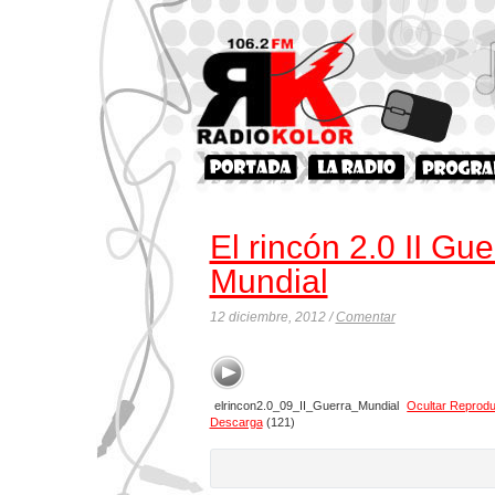
El rincón 2.0 II Gue
Mundial
12 diciembre, 2012 /
Comentar
elrincon2.0_09_II_Guerra_Mundial
Ocultar Reprodu
Descarga
(121)