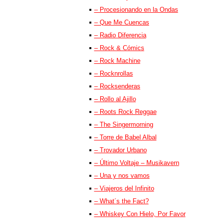
– Procesionando en la Ondas
– Que Me Cuencas
– Radio Diferencia
– Rock & Cómics
– Rock Machine
– Rocknrollas
– Rocksenderas
– Rollo al Ajillo
– Roots Rock Reggae
– The Singermorning
– Torre de Babel Albal
– Trovador Urbano
– Último Voltaje – Musikavern
– Una y nos vamos
– Viajeros del Infinito
– What´s the Fact?
– Whiskey Con Hielo, Por Favor