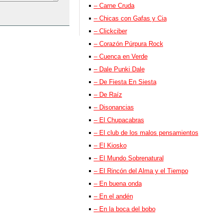
– Carne Cruda
– Chicas con Gafas y Cia
– Clickciber
– Corazón Púrpura Rock
– Cuenca en Verde
– Dale Punki Dale
– De Fiesta En Siesta
– De Raíz
– Disonancias
– El Chupacabras
– El club de los malos pensamientos
– El Kiosko
– El Mundo Sobrenatural
– El Rincón del Alma y el Tiempo
– En buena onda
– En el andén
– En la boca del bobo