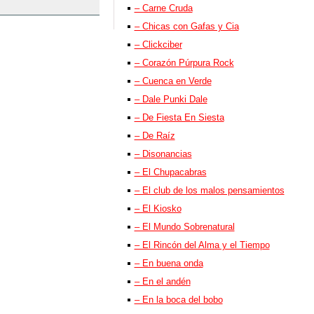
– Carne Cruda
– Chicas con Gafas y Cia
– Clickciber
– Corazón Púrpura Rock
– Cuenca en Verde
– Dale Punki Dale
– De Fiesta En Siesta
– De Raíz
– Disonancias
– El Chupacabras
– El club de los malos pensamientos
– El Kiosko
– El Mundo Sobrenatural
– El Rincón del Alma y el Tiempo
– En buena onda
– En el andén
– En la boca del bobo