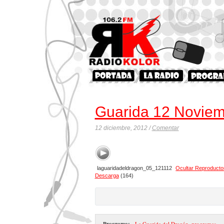
Guarida 12 Novie
12 diciembre, 2012 /
Comentar
laguaridadeldragon_05_121112
Ocultar Reproducto
Descarga
(164)
Programa:
- La Guarida del Dragón
,
programas