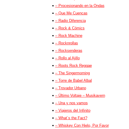
– Procesionando en la Ondas
– Que Me Cuencas
– Radio Diferencia
– Rock & Cómics
– Rock Machine
– Rocknrollas
– Rocksenderas
– Rollo al Ajillo
– Roots Rock Reggae
– The Singermorning
– Torre de Babel Albal
– Trovador Urbano
– Último Voltaje – Musikavern
– Una y nos vamos
– Viajeros del Infinito
– What´s the Fact?
– Whiskey Con Hielo, Por Favor