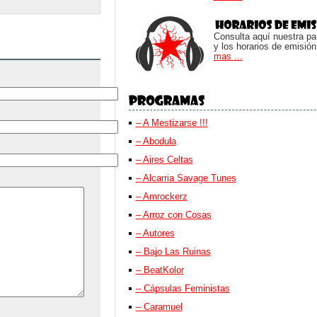
Consulta aquí nuestra parr
y los horarios de emisión
mas ...
– A Mestizarse !!!
– Abodula
– Aires Celtas
– Alcarria Savage Tunes
– Amrockerz
– Arroz con Cosas
– Autores
– Bajo Las Ruinas
– BeatKolor
– Cápsulas Feministas
– Caramuel