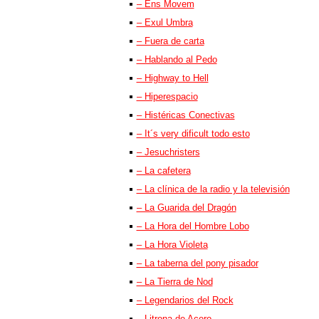
– Ens Movem
– Exul Umbra
– Fuera de carta
– Hablando al Pedo
– Highway to Hell
– Hiperespacio
– Histéricas Conectivas
– It´s very dificult todo esto
– Jesuchristers
– La cafetera
– La clínica de la radio y la televisión
– La Guarida del Dragón
– La Hora del Hombre Lobo
– La Hora Violeta
– La taberna del pony pisador
– La Tierra de Nod
– Legendarios del Rock
– Litrona de Acero