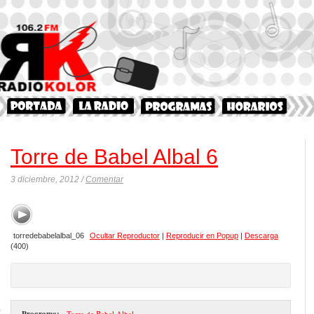
Torre de Babel Albal 6
3 diciembre, 2012 /
Comentar
torredebabelalbal_06
Ocultar Reproductor
|
Reproducir en Popup
|
Descarga
(400)
Programa:
- Torre de Babel Albal