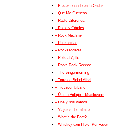
– Procesionando en la Ondas
– Que Me Cuencas
– Radio Diferencia
– Rock & Cómics
– Rock Machine
– Rocknrollas
– Rocksenderas
– Rollo al Ajillo
– Roots Rock Reggae
– The Singermorning
– Torre de Babel Albal
– Trovador Urbano
– Último Voltaje – Musikavern
– Una y nos vamos
– Viajeros del Infinito
– What´s the Fact?
– Whiskey Con Hielo, Por Favor