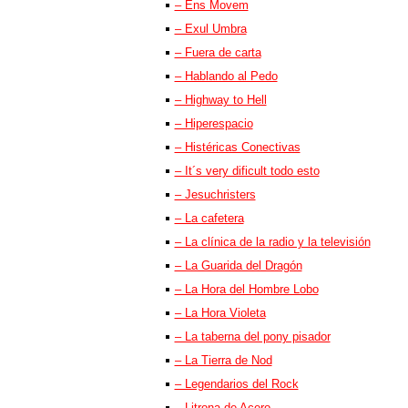
– Ens Movem
– Exul Umbra
– Fuera de carta
– Hablando al Pedo
– Highway to Hell
– Hiperespacio
– Histéricas Conectivas
– It´s very dificult todo esto
– Jesuchristers
– La cafetera
– La clínica de la radio y la televisión
– La Guarida del Dragón
– La Hora del Hombre Lobo
– La Hora Violeta
– La taberna del pony pisador
– La Tierra de Nod
– Legendarios del Rock
– Litrona de Acero