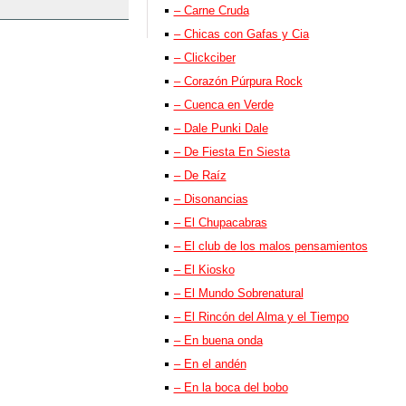
– Carne Cruda
– Chicas con Gafas y Cia
– Clickciber
– Corazón Púrpura Rock
– Cuenca en Verde
– Dale Punki Dale
– De Fiesta En Siesta
– De Raíz
– Disonancias
– El Chupacabras
– El club de los malos pensamientos
– El Kiosko
– El Mundo Sobrenatural
– El Rincón del Alma y el Tiempo
– En buena onda
– En el andén
– En la boca del bobo