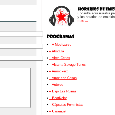
Consulta aquí nuestra parr
y los horarios de emisión
mas ...
– A Mestizarse !!!
– Abodula
– Aires Celtas
– Alcarria Savage Tunes
– Amrockerz
– Arroz con Cosas
– Autores
– Bajo Las Ruinas
– BeatKolor
– Cápsulas Feministas
– Caramuel