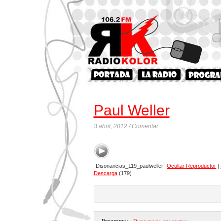
Paul Weller
3 abril, 2012 /
Comentar
Disonancias_119_paulweller
Ocultar Reproductor
|
Descarga
(179)
Programa:
- Disonancias
,
programas