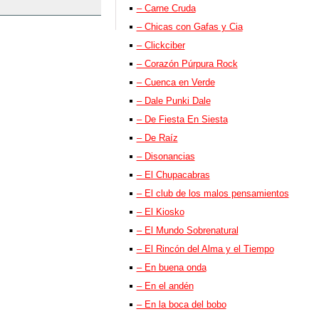
– Carne Cruda
– Chicas con Gafas y Cia
– Clickciber
– Corazón Púrpura Rock
– Cuenca en Verde
– Dale Punki Dale
– De Fiesta En Siesta
– De Raíz
– Disonancias
– El Chupacabras
– El club de los malos pensamientos
– El Kiosko
– El Mundo Sobrenatural
– El Rincón del Alma y el Tiempo
– En buena onda
– En el andén
– En la boca del bobo