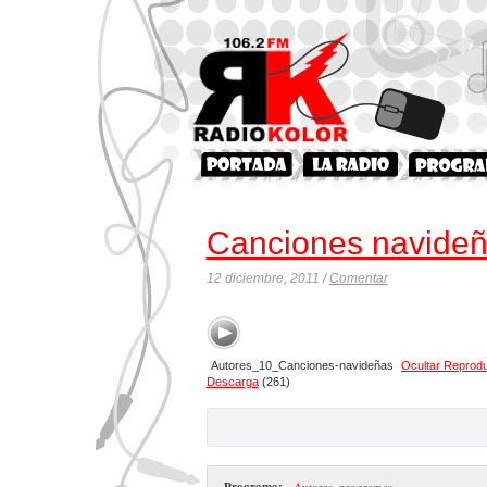
Canciones navide
12 diciembre, 2011 /
Comentar
Autores_10_Canciones-navideñas
Ocultar Reprod
Descarga
(261)
Programa:
- Autores
,
programas