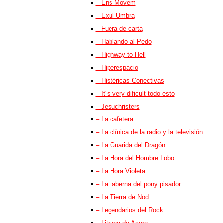
– Ens Movem
– Exul Umbra
– Fuera de carta
– Hablando al Pedo
– Highway to Hell
– Hiperespacio
– Histéricas Conectivas
– It´s very dificult todo esto
– Jesuchristers
– La cafetera
– La clínica de la radio y la televisión
– La Guarida del Dragón
– La Hora del Hombre Lobo
– La Hora Violeta
– La taberna del pony pisador
– La Tierra de Nod
– Legendarios del Rock
– Litrona de Acero