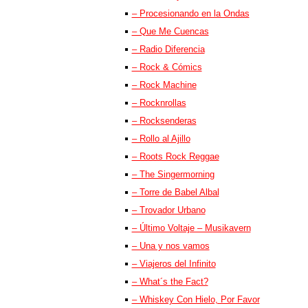
– Procesionando en la Ondas
– Que Me Cuencas
– Radio Diferencia
– Rock & Cómics
– Rock Machine
– Rocknrollas
– Rocksenderas
– Rollo al Ajillo
– Roots Rock Reggae
– The Singermorning
– Torre de Babel Albal
– Trovador Urbano
– Último Voltaje – Musikavern
– Una y nos vamos
– Viajeros del Infinito
– What´s the Fact?
– Whiskey Con Hielo, Por Favor