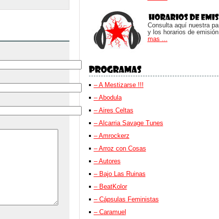
Consulta aquí nuestra parr
y los horarios de emisión
mas ...
– A Mestizarse !!!
– Abodula
– Aires Celtas
– Alcarria Savage Tunes
– Amrockerz
– Arroz con Cosas
– Autores
– Bajo Las Ruinas
– BeatKolor
– Cápsulas Feministas
– Caramuel