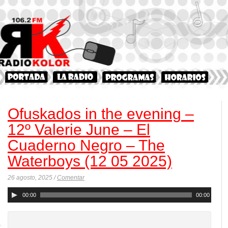
Ofuskados in the evening –
12º Valerie June – El
Cuaderno Negro – The
Waterboys (12 05 2025)
26 agosto, 2025 /
Comentar
Reproductor
00:00
00:00
de
audio