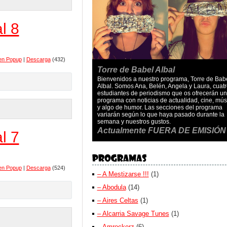
l 8
en Popup
|
Descarga
(432)
Torre de Babel Albal
Bienvenidos a nuestro programa, Torre de Bab
Albal. Somos Ana, Belén, Angela y Laura, cuatr
estudiantes de periodismo que os ofrecerán un
programa con noticias de actualidad, cine, mús
y algo de humor. Las secciones del programa
variarán según lo que haya pasado durante la
semana y nuestros gustos.
Actualmente FUERA DE EMISIÓN
l 7
en Popup
|
Descarga
(524)
– A Mestizarse !!!
(1)
– Abodula
(14)
– Aires Celtas
(1)
– Alcarria Savage Tunes
(1)
– Amrockerz
(6)