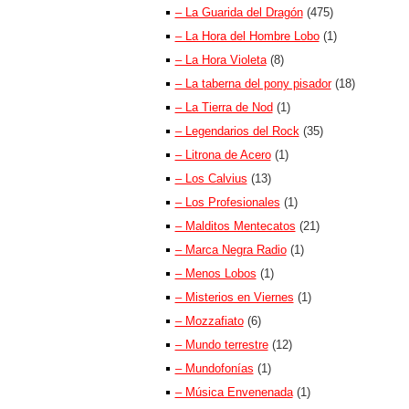
– La Guarida del Dragón
(475)
– La Hora del Hombre Lobo
(1)
– La Hora Violeta
(8)
– La taberna del pony pisador
(18)
– La Tierra de Nod
(1)
– Legendarios del Rock
(35)
– Litrona de Acero
(1)
– Los Calvius
(13)
– Los Profesionales
(1)
– Malditos Mentecatos
(21)
– Marca Negra Radio
(1)
– Menos Lobos
(1)
– Misterios en Viernes
(1)
– Mozzafiato
(6)
– Mundo terrestre
(12)
– Mundofonías
(1)
– Música Envenenada
(1)