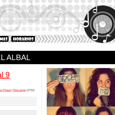
L ALBAL
l 9
en Popup
|
Descarga
(2722)