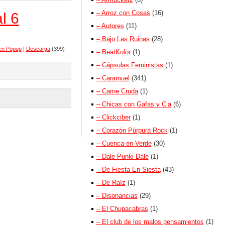
– Arroz con Cosas
(16)
l 6
– Autores
(11)
– Bajo Las Ruinas
(28)
en Popup
|
Descarga
(399)
– BeatKolor
(1)
– Cápsulas Feministas
(1)
– Caramuel
(341)
– Carne Cruda
(1)
– Chicas con Gafas y Cia
(6)
– Clickciber
(1)
– Corazón Púrpura Rock
(1)
– Cuenca en Verde
(30)
– Dale Punki Dale
(1)
– De Fiesta En Siesta
(43)
– De Raíz
(1)
– Disonancias
(29)
– El Chupacabras
(1)
– El club de los malos pensamientos
(1)