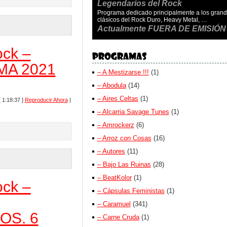
Legendarios del Rock
Programa dedicado principalmente a los gran
clásicos del Rock Duro, Heavy Metal, …
Actualmente FUERA DE EMISIÓN
ock –
A 2021
– A Mestizarse !!!
(1)
– Abodula
(14)
– Aires Celtas
(1)
[ 1:18:37 ]
Reproducir Ahora
|
– Alcarria Savage Tunes
(1)
– Amrockerz
(6)
– Arroz con Cosas
(16)
– Autores
(11)
– Bajo Las Ruinas
(28)
– BeatKolor
(1)
ock –
– Cápsulas Feministas
(1)
– Caramuel
(341)
OS. 6
– Carne Cruda
(1)