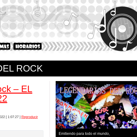
DEL ROCK
ock – EL
22
022
[ 1:07:27 ]
Reproducir
Emitiendo para todo el mundo,