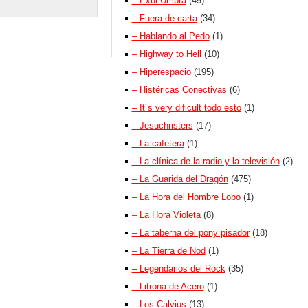
– Exul Umbra
(49)
– Fuera de carta
(34)
– Hablando al Pedo
(1)
– Highway to Hell
(10)
– Hiperespacio
(195)
– Histéricas Conectivas
(6)
– It´s very dificult todo esto
(1)
– Jesuchristers
(17)
– La cafetera
(1)
– La clínica de la radio y la televisión
(2)
– La Guarida del Dragón
(475)
– La Hora del Hombre Lobo
(1)
– La Hora Violeta
(8)
– La taberna del pony pisador
(18)
– La Tierra de Nod
(1)
– Legendarios del Rock
(35)
– Litrona de Acero
(1)
– Los Calvius
(13)