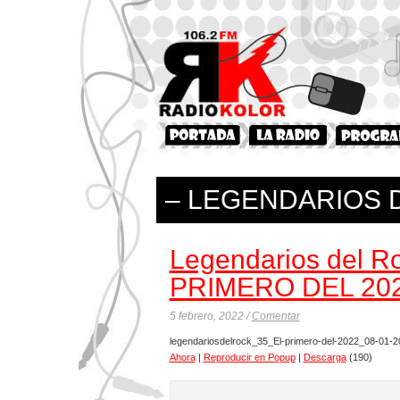
– LEGENDARIOS 
Legendarios del R
PRIMERO DEL 20
5 febrero, 2022 /
Comentar
legendariosdelrock_35_El-primero-del-2022_08-01-2
Ahora
|
Reproducir en Popup
|
Descarga
(190)