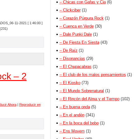
– Chicas con Gafas y Cia
(6)
– Clickciber
(1)
– Corazón Púrpura Rock
(1)
ADOS_06-11-2021
[ 1:46:00 ]
– Cuenca en Verde
(30)
(231)
– Dale Punki Dale
(1)
– De Fiesta En Siesta
(43)
– De Raíz
(1)
– Disonancias
(29)
– El Chupacabras
(1)
ck – 2
– El club de los malos pensamientos
(1)
– El Kiosko
(73)
– El Mundo Sobrenatural
(1)
– El Rincón del Alma y el Tiempo
(102)
ucir Ahora
|
Reproducir en
– En buena onda
(5)
– En el andén
(341)
– En la boca del bobo
(1)
– Ens Movem
(1)