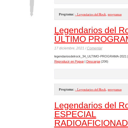
Programa:
- Legendarios del Rock
,
programas
Legendarios del R
ÚLTIMO PROGRAM
17 diciembre, 2021 /
Comentar
legendariosdelrock_34_ULTIMO-PROGRAMA-2021
Reproducir en Popup
|
Descarga
(206)
Programa:
- Legendarios del Rock
,
programas
Legendarios del R
ESPECIAL
RADIOAFICIONAD