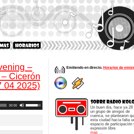
vening –
Emitiendo en directo.
Horarios de emisi
 – Cicerón
7 04 2025)
Utiliza
00:00
Un buen día, hace ya 28
las
un grupo de amigos de
teclas
cuenca, se plantearon q
esta ciudad hacía falta u
de
espacio de participación 
flecha
expresión libre.
arriba/abajo
mas ...