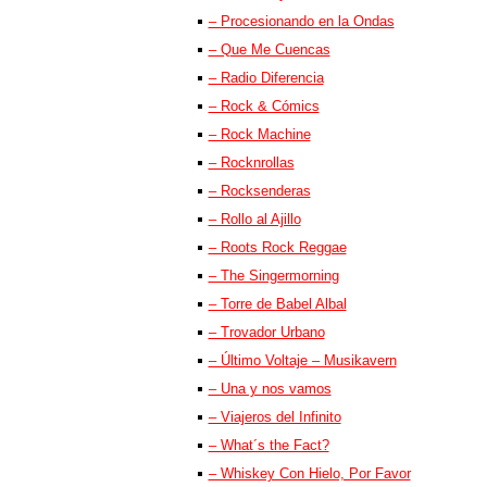
– Procesionando en la Ondas
– Que Me Cuencas
– Radio Diferencia
– Rock & Cómics
– Rock Machine
– Rocknrollas
– Rocksenderas
– Rollo al Ajillo
– Roots Rock Reggae
– The Singermorning
– Torre de Babel Albal
– Trovador Urbano
– Último Voltaje – Musikavern
– Una y nos vamos
– Viajeros del Infinito
– What´s the Fact?
– Whiskey Con Hielo, Por Favor