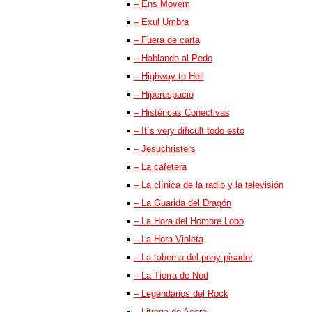
– Ens Movem
– Exul Umbra
– Fuera de carta
– Hablando al Pedo
– Highway to Hell
– Hiperespacio
– Histéricas Conectivas
– It´s very dificult todo esto
– Jesuchristers
– La cafetera
– La clínica de la radio y la televisión
– La Guarida del Dragón
– La Hora del Hombre Lobo
– La Hora Violeta
– La taberna del pony pisador
– La Tierra de Nod
– Legendarios del Rock
– Litrona de Acero