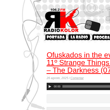
Ofuskados in the e
11º Strange Things
– The Darkness (0
26 agosto, 2025 /
Comentar
Reproductor
00:00
de
audio