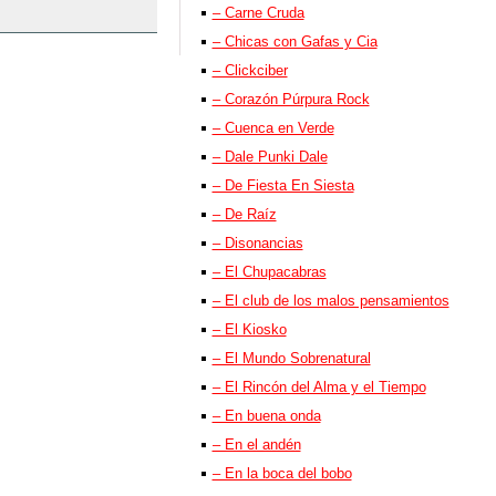
– Carne Cruda
– Chicas con Gafas y Cia
– Clickciber
– Corazón Púrpura Rock
– Cuenca en Verde
– Dale Punki Dale
– De Fiesta En Siesta
– De Raíz
– Disonancias
– El Chupacabras
– El club de los malos pensamientos
– El Kiosko
– El Mundo Sobrenatural
– El Rincón del Alma y el Tiempo
– En buena onda
– En el andén
– En la boca del bobo