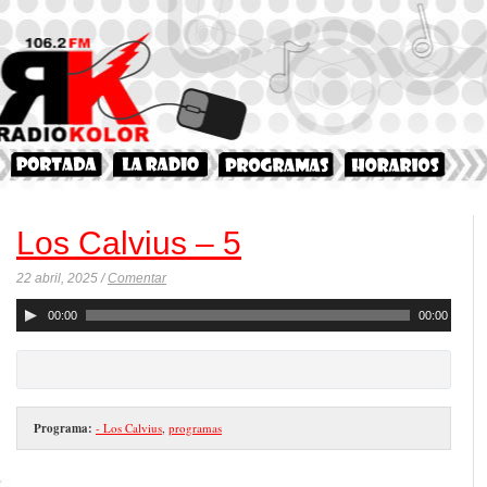
Los Calvius – 5
22 abril, 2025 /
Comentar
Reproductor
00:00
00:00
de
audio
Programa:
- Los Calvius
,
programas