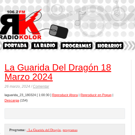
La Guarida Del Dragón 18
Marzo 2024
26 marzo, 2024 /
Comentar
laguarida_23_180324
[ 1:00:30 ]
Reproducir Ahora
|
Reproducir en Popup
|
Descarga
(154)
Programa:
- La Guarida del Dragón
,
programas