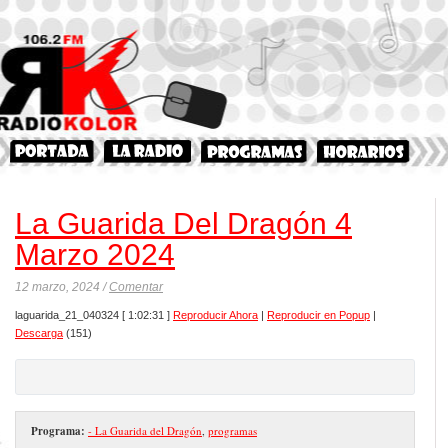
La Guarida Del Dragón 4
Marzo 2024
12 marzo, 2024 /
Comentar
laguarida_21_040324
[ 1:02:31 ]
Reproducir Ahora
|
Reproducir en Popup
|
Descarga
(151)
Programa:
- La Guarida del Dragón
,
programas