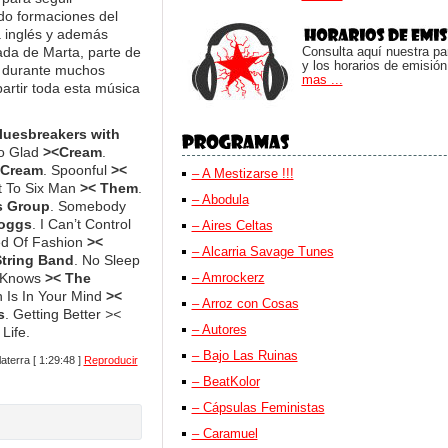
o formaciones del
inglés y además
a de Marta, parte de
Consulta aquí nuestra parr
y los horarios de emisión
 durante muchos
mas ...
rtir toda esta música
luesbreakers with
So Glad
><Cream
.
 Cream
. Spoonful
><
– A Mestizarse !!!
t To Six Man
>< Them
.
– Abodula
s Group
. Somebody
roggs
. I Can’t Control
– Aires Celtas
ed Of Fashion
><
– Alcarria Savage Tunes
String Band
. No Sleep
r Knows
>< The
– Amrockerz
 Is In Your Mind
><
– Arroz con Cosas
s
. Getting Better
><
– Autores
Life.
– Bajo Las Ruinas
aterra
[ 1:29:48 ]
Reproducir
– BeatKolor
– Cápsulas Feministas
– Caramuel