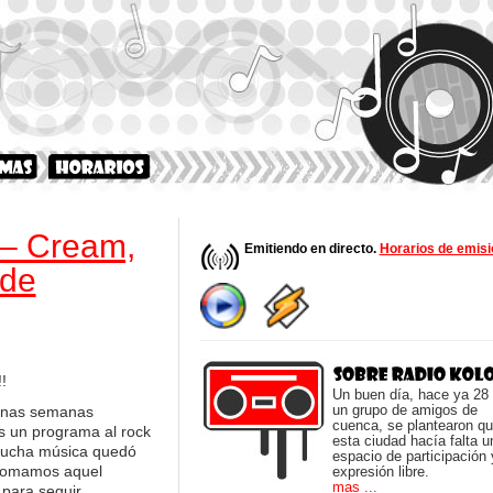
 – Cream,
Emitiendo en directo.
Horarios de emisi
 de
!
Un buen día, hace ya 28
un grupo de amigos de
unas semanas
cuenca, se plantearon q
 un programa al rock
esta ciudad hacía falta u
mucha música quedó
espacio de participación 
tomamos aquel
expresión libre.
mas ...
para seguir