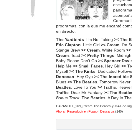
escuchand
panorama 
acompañad
Caramuel
programas, con la que me encantó compa
en directo.
The Yardbirds
. I’m Not Taking
>< The B
Eric Clapton
. Little Girl
>< Cream
. I’m 
Stange Brew
>< Cream
. White Room
><
Cream
. Toad
>< Pretty Things
. Midnigh
Baby Please Don’t Go
>< Spencer Davi
Help Me
>< Small Faces
. Hey Girl
>< T
Myself
>< The Kinks
. Dedicated Follow
Donovan
. Hey Gyp
>< The Incredible 
Blues
>< The Beatles
. Tomorrow Neve
Beatles
. Love To You
>< Traffic
. Heaven
Traffic
. Dear Mr Fantasy
>< The Beatle
Bonus Track
.
The Beatles
. A Day In The 
CARAMUEL_269_Cream-The-Beatles-y-mAs-de-Ingl
Ahora
|
Reproducir en Popup
|
Descarga
(140)