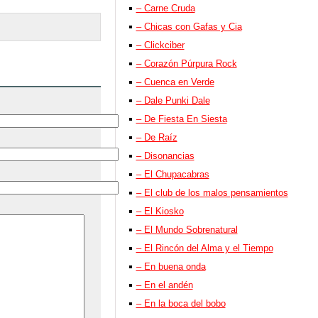
– Carne Cruda
– Chicas con Gafas y Cia
– Clickciber
– Corazón Púrpura Rock
– Cuenca en Verde
– Dale Punki Dale
– De Fiesta En Siesta
– De Raíz
– Disonancias
– El Chupacabras
– El club de los malos pensamientos
– El Kiosko
– El Mundo Sobrenatural
– El Rincón del Alma y el Tiempo
– En buena onda
– En el andén
– En la boca del bobo