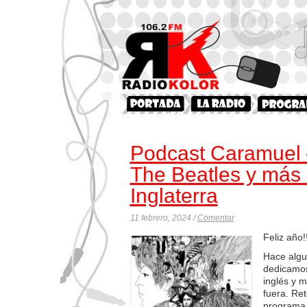
Podcast Caramuel
The Beatles y más
Inglaterra
11 febrero, 2024 /
Comentar
Feliz año!!
Hace alg
dedicamos
inglés y 
fuera. Re
programa 