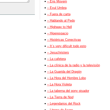
– Ens Movem
– Exul Umbra
– Fuera de carta
– Hablando al Pedo
– Highway to Hell
– Hiperespacio
– Histéricas Conectivas
– It´s very dificult todo esto
– Jesuchristers
– La cafetera
– La clínica de la radio y la televisión
– La Guarida del Dragón
– La Hora del Hombre Lobo
– La Hora Violeta
– La taberna del pony pisador
– La Tierra de Nod
– Legendarios del Rock
– Litrona de Acero