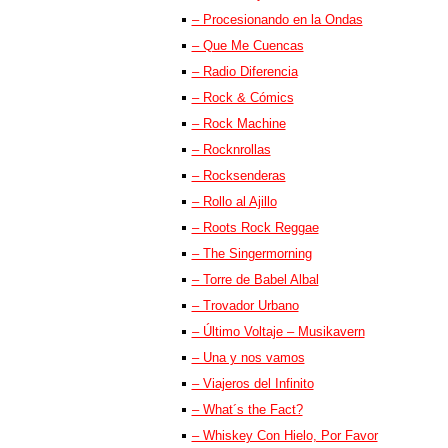
– Procesionando en la Ondas
– Que Me Cuencas
– Radio Diferencia
– Rock & Cómics
– Rock Machine
– Rocknrollas
– Rocksenderas
– Rollo al Ajillo
– Roots Rock Reggae
– The Singermorning
– Torre de Babel Albal
– Trovador Urbano
– Último Voltaje – Musikavern
– Una y nos vamos
– Viajeros del Infinito
– What´s the Fact?
– Whiskey Con Hielo, Por Favor