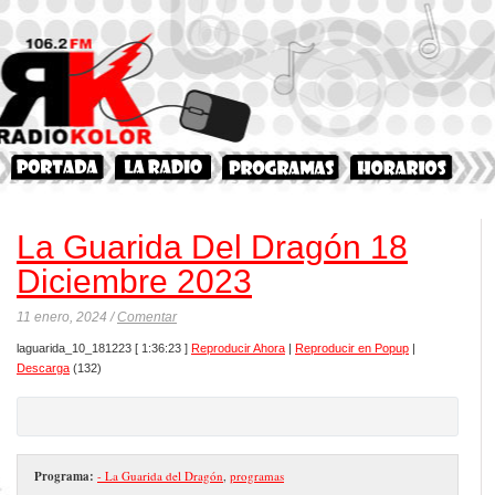
La Guarida Del Dragón 18
Diciembre 2023
11 enero, 2024 /
Comentar
laguarida_10_181223
[ 1:36:23 ]
Reproducir Ahora
|
Reproducir en Popup
|
Descarga
(132)
Programa:
- La Guarida del Dragón
,
programas