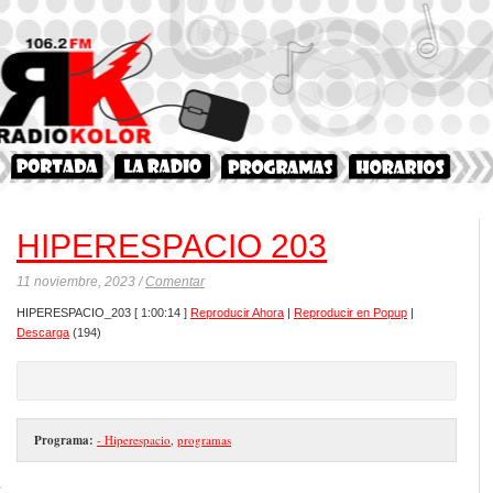
HIPERESPACIO 203
11 noviembre, 2023 /
Comentar
HIPERESPACIO_203
[ 1:00:14 ]
Reproducir Ahora
|
Reproducir en Popup
|
Descarga
(194)
Programa:
- Hiperespacio
,
programas