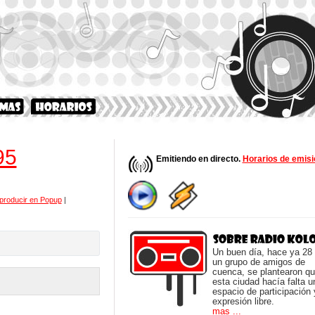
95
Emitiendo en directo.
Horarios de emisi
producir en Popup
|
Un buen día, hace ya 28
un grupo de amigos de
cuenca, se plantearon q
esta ciudad hacía falta u
espacio de participación 
expresión libre.
mas ...