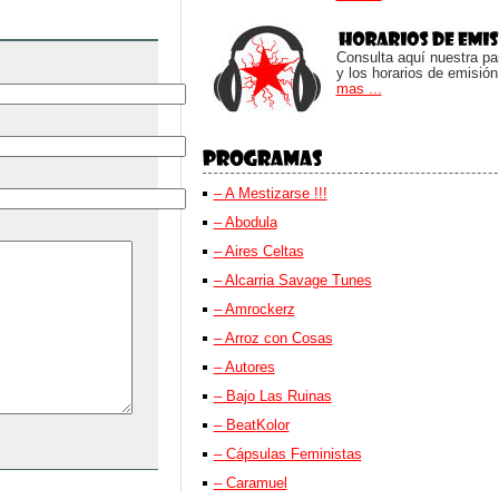
Consulta aquí nuestra parr
y los horarios de emisión
mas ...
– A Mestizarse !!!
– Abodula
– Aires Celtas
– Alcarria Savage Tunes
– Amrockerz
– Arroz con Cosas
– Autores
– Bajo Las Ruinas
– BeatKolor
– Cápsulas Feministas
– Caramuel