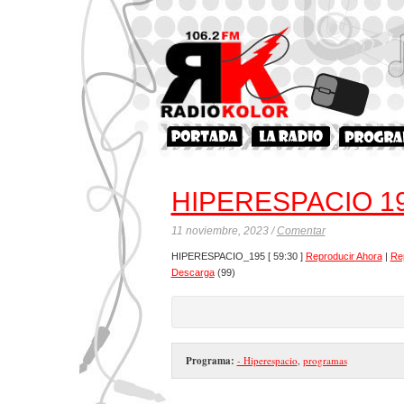
HIPERESPACIO 1
11 noviembre, 2023 /
Comentar
HIPERESPACIO_195
[ 59:30 ]
Reproducir Ahora
|
Re
Descarga
(99)
Programa:
- Hiperespacio
,
programas