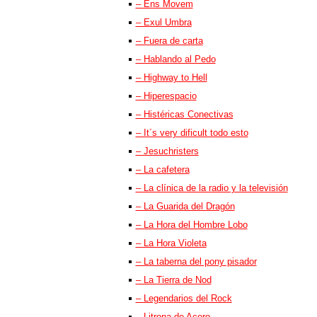
– Ens Movem
– Exul Umbra
– Fuera de carta
– Hablando al Pedo
– Highway to Hell
– Hiperespacio
– Histéricas Conectivas
– It´s very dificult todo esto
– Jesuchristers
– La cafetera
– La clínica de la radio y la televisión
– La Guarida del Dragón
– La Hora del Hombre Lobo
– La Hora Violeta
– La taberna del pony pisador
– La Tierra de Nod
– Legendarios del Rock
– Litrona de Acero