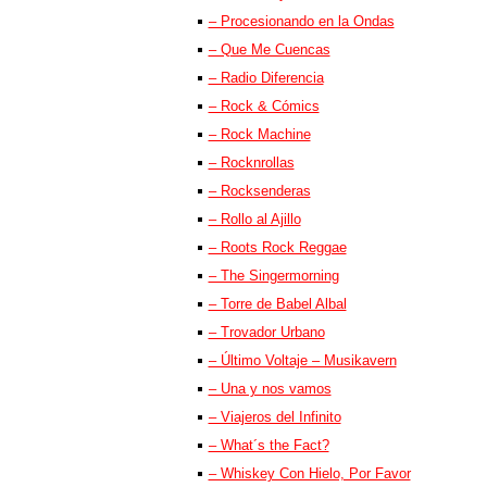
– Procesionando en la Ondas
– Que Me Cuencas
– Radio Diferencia
– Rock & Cómics
– Rock Machine
– Rocknrollas
– Rocksenderas
– Rollo al Ajillo
– Roots Rock Reggae
– The Singermorning
– Torre de Babel Albal
– Trovador Urbano
– Último Voltaje – Musikavern
– Una y nos vamos
– Viajeros del Infinito
– What´s the Fact?
– Whiskey Con Hielo, Por Favor