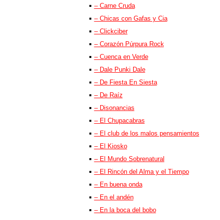
– Carne Cruda
– Chicas con Gafas y Cia
– Clickciber
– Corazón Púrpura Rock
– Cuenca en Verde
– Dale Punki Dale
– De Fiesta En Siesta
– De Raíz
– Disonancias
– El Chupacabras
– El club de los malos pensamientos
– El Kiosko
– El Mundo Sobrenatural
– El Rincón del Alma y el Tiempo
– En buena onda
– En el andén
– En la boca del bobo