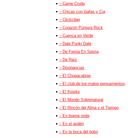
– Carne Cruda
– Chicas con Gafas y Cia
– Clickciber
– Corazón Púrpura Rock
– Cuenca en Verde
– Dale Punki Dale
– De Fiesta En Siesta
– De Raíz
– Disonancias
– El Chupacabras
– El club de los malos pensamientos
– El Kiosko
– El Mundo Sobrenatural
– El Rincón del Alma y el Tiempo
– En buena onda
– En el andén
– En la boca del bobo