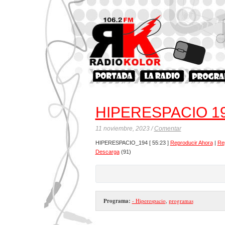
HIPERESPACIO 1
11 noviembre, 2023 /
Comentar
HIPERESPACIO_194
[ 55:23 ]
Reproducir Ahora
|
Re
Descarga
(91)
Programa:
- Hiperespacio
,
programas