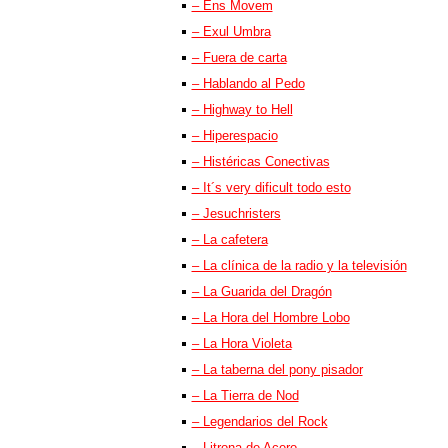
– Ens Movem
– Exul Umbra
– Fuera de carta
– Hablando al Pedo
– Highway to Hell
– Hiperespacio
– Histéricas Conectivas
– It´s very dificult todo esto
– Jesuchristers
– La cafetera
– La clínica de la radio y la televisión
– La Guarida del Dragón
– La Hora del Hombre Lobo
– La Hora Violeta
– La taberna del pony pisador
– La Tierra de Nod
– Legendarios del Rock
– Litrona de Acero