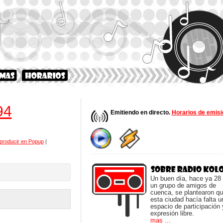
94
Emitiendo en directo.
Horarios de emisi
producir en Popup
|
Un buen día, hace ya 28
un grupo de amigos de
cuenca, se plantearon q
esta ciudad hacía falta u
espacio de participación 
expresión libre.
mas ...