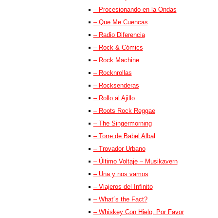
– Procesionando en la Ondas
– Que Me Cuencas
– Radio Diferencia
– Rock & Cómics
– Rock Machine
– Rocknrollas
– Rocksenderas
– Rollo al Ajillo
– Roots Rock Reggae
– The Singermorning
– Torre de Babel Albal
– Trovador Urbano
– Último Voltaje – Musikavern
– Una y nos vamos
– Viajeros del Infinito
– What´s the Fact?
– Whiskey Con Hielo, Por Favor