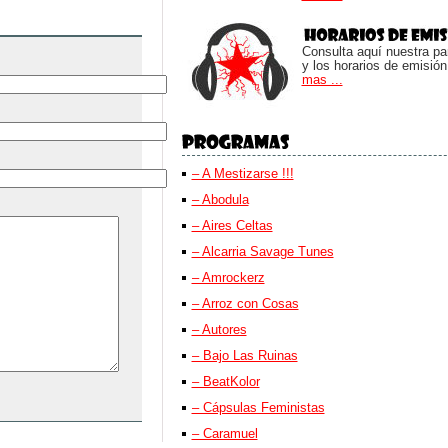
Consulta aquí nuestra parr
y los horarios de emisión
mas ...
– A Mestizarse !!!
– Abodula
– Aires Celtas
– Alcarria Savage Tunes
– Amrockerz
– Arroz con Cosas
– Autores
– Bajo Las Ruinas
– BeatKolor
– Cápsulas Feministas
– Caramuel