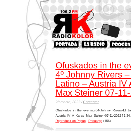
Ofuskados in the e
4º Johnny Rivers – 
Latino – Austria IV
Max Steiner 07-11
28 marzo, 2023 /
Comentar
Ofuskados_in_the_evening-04-Johnny_Rivers-El_Jar
Austria_IV_A_Karas_Max_Steiner-07-11-2022
[ 1:34:
Reproducir en Popup
|
Descarga
(156)