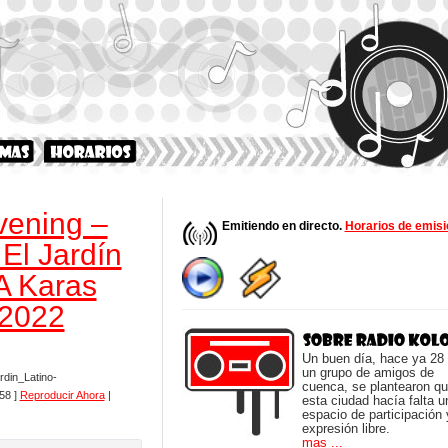
vening –
Emitiendo en directo.
Horarios de emisi
El Jardín
 A Karas
-2022
Un buen día, hace ya 28
un grupo de amigos de
din_Latino-
cuenca, se plantearon q
58 ]
Reproducir Ahora
|
esta ciudad hacía falta u
espacio de participación 
expresión libre.
mas ...