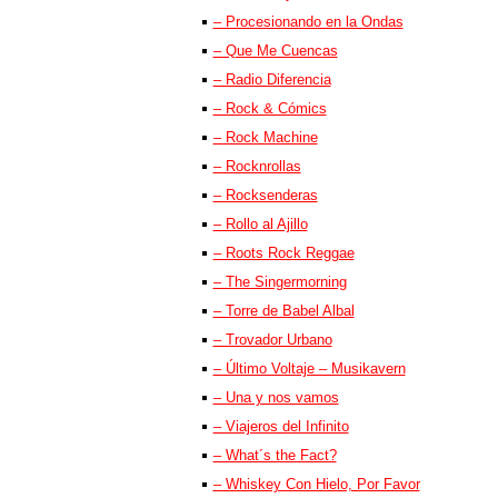
– Procesionando en la Ondas
– Que Me Cuencas
– Radio Diferencia
– Rock & Cómics
– Rock Machine
– Rocknrollas
– Rocksenderas
– Rollo al Ajillo
– Roots Rock Reggae
– The Singermorning
– Torre de Babel Albal
– Trovador Urbano
– Último Voltaje – Musikavern
– Una y nos vamos
– Viajeros del Infinito
– What´s the Fact?
– Whiskey Con Hielo, Por Favor