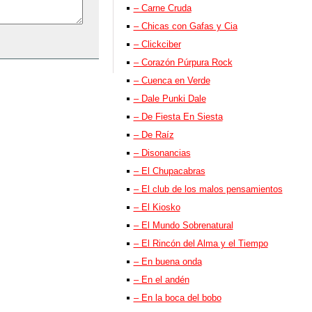
– Carne Cruda
– Chicas con Gafas y Cia
– Clickciber
– Corazón Púrpura Rock
– Cuenca en Verde
– Dale Punki Dale
– De Fiesta En Siesta
– De Raíz
– Disonancias
– El Chupacabras
– El club de los malos pensamientos
– El Kiosko
– El Mundo Sobrenatural
– El Rincón del Alma y el Tiempo
– En buena onda
– En el andén
– En la boca del bobo