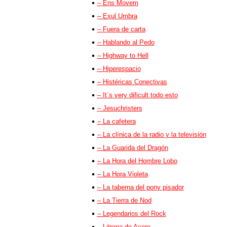
– Ens Movem
– Exul Umbra
– Fuera de carta
– Hablando al Pedo
– Highway to Hell
– Hiperespacio
– Histéricas Conectivas
– It´s very dificult todo esto
– Jesuchristers
– La cafetera
– La clínica de la radio y la televisión
– La Guarida del Dragón
– La Hora del Hombre Lobo
– La Hora Violeta
– La taberna del pony pisador
– La Tierra de Nod
– Legendarios del Rock
– Litrona de Acero