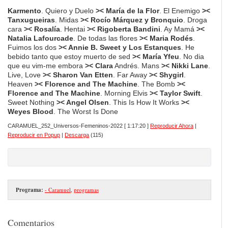
Karmento
. Quiero y Duelo
>< María de la Flor
. El Enemigo
><
Tanxugueiras
. Midas
>< Rocío Márquez y Bronquio
. Droga
cara
>< Rosalía
. Hentai
>< Rigoberta Bandini
. Ay Mamá
><
Natalia Lafourcade
. De todas las flores
>< Maria Rodés
.
Fuimos los dos
>< Annie B. Sweet y Los Estanques
. He
bebido tanto que estoy muerto de sed
>< María Yfeu
. No dia
que eu vim-me embora
>< Clara
Andrés. Mans
>< Nikki Lane
.
Live, Love
>< Sharon Van Etten
. Far Away
>< Shygirl
.
Heaven
>< Florence and The Machine
. The Bomb
><
Florence and The Machine
. Morning Elvis
>< Taylor Swift
.
Sweet Nothing
>< Angel Olsen
. This Is How It Works
><
Weyes Blood
. The Worst Is Done
CARAMUEL_252_Universos-Femeninos-2022
[ 1:17:20 ]
Reproducir Ahora
|
Reproducir en Popup
|
Descarga
(115)
Programa:
- Caramuel
,
programas
Comentarios