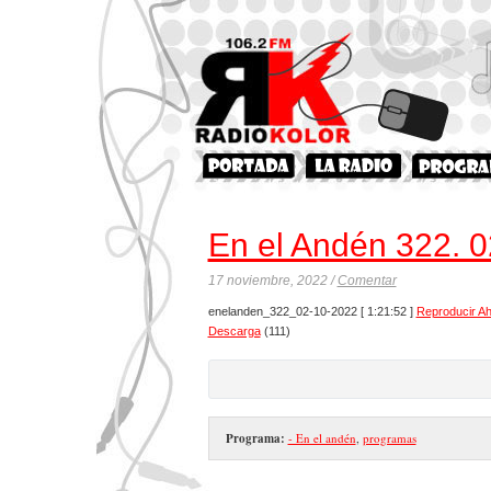
En el Andén 322. 
17 noviembre, 2022 /
Comentar
enelanden_322_02-10-2022
[ 1:21:52 ]
Reproducir A
Descarga
(111)
Programa:
- En el andén
,
programas