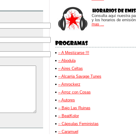
Consulta aquí nuestra parr
y los horarios de emisión
mas ...
– A Mestizarse !!!
– Abodula
– Aires Celtas
– Alcarria Savage Tunes
– Amrockerz
– Arroz con Cosas
– Autores
– Bajo Las Ruinas
– BeatKolor
– Cápsulas Feministas
– Caramuel