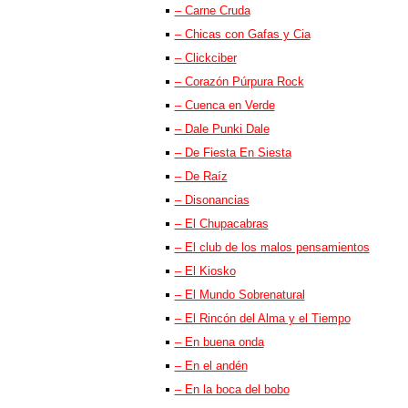
– Carne Cruda
– Chicas con Gafas y Cia
– Clickciber
– Corazón Púrpura Rock
– Cuenca en Verde
– Dale Punki Dale
– De Fiesta En Siesta
– De Raíz
– Disonancias
– El Chupacabras
– El club de los malos pensamientos
– El Kiosko
– El Mundo Sobrenatural
– El Rincón del Alma y el Tiempo
– En buena onda
– En el andén
– En la boca del bobo