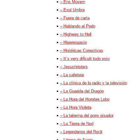
– Ens Movem
– Exul Umbra
– Fuera de carta
– Hablando al Pedo
– Highway to Hell
– Hiperespacio
– Histéricas Conectivas
– It´s very dificult todo esto
– Jesuchristers
– La cafetera
– La clínica de la radio y la televisión
– La Guarida del Dragón
– La Hora del Hombre Lobo
– La Hora Violeta
– La taberna del pony pisador
– La Tierra de Nod
– Legendarios del Rock
– Litrona de Acero