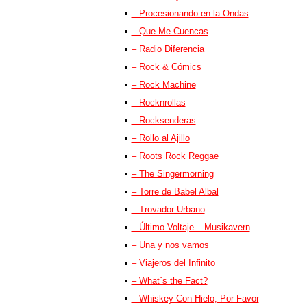
– Procesionando en la Ondas
– Que Me Cuencas
– Radio Diferencia
– Rock & Cómics
– Rock Machine
– Rocknrollas
– Rocksenderas
– Rollo al Ajillo
– Roots Rock Reggae
– The Singermorning
– Torre de Babel Albal
– Trovador Urbano
– Último Voltaje – Musikavern
– Una y nos vamos
– Viajeros del Infinito
– What´s the Fact?
– Whiskey Con Hielo, Por Favor