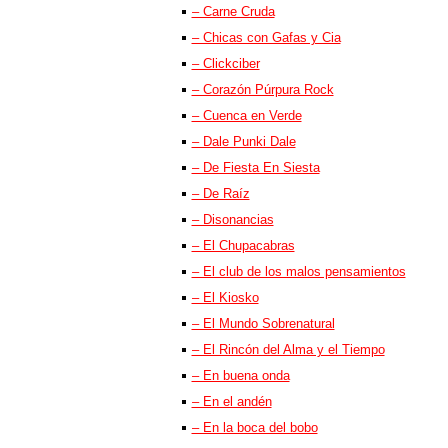
– Carne Cruda
– Chicas con Gafas y Cia
– Clickciber
– Corazón Púrpura Rock
– Cuenca en Verde
– Dale Punki Dale
– De Fiesta En Siesta
– De Raíz
– Disonancias
– El Chupacabras
– El club de los malos pensamientos
– El Kiosko
– El Mundo Sobrenatural
– El Rincón del Alma y el Tiempo
– En buena onda
– En el andén
– En la boca del bobo