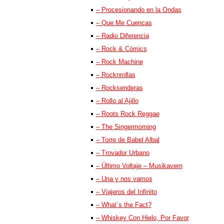
– Procesionando en la Ondas
– Que Me Cuencas
– Radio Diferencia
– Rock & Cómics
– Rock Machine
– Rocknrollas
– Rocksenderas
– Rollo al Ajillo
– Roots Rock Reggae
– The Singermorning
– Torre de Babel Albal
– Trovador Urbano
– Último Voltaje – Musikavern
– Una y nos vamos
– Viajeros del Infinito
– What´s the Fact?
– Whiskey Con Hielo, Por Favor