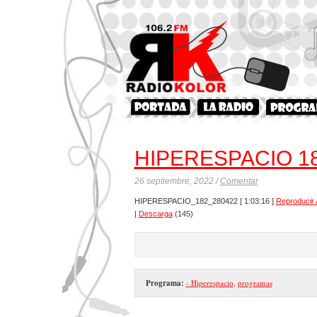
HIPERESPACIO 1
26 septiembre, 2022 /
Comentar
HIPERESPACIO_182_280422
[ 1:03:16 ]
Reproducir 
|
Descarga
(145)
Programa:
- Hiperespacio
,
programas