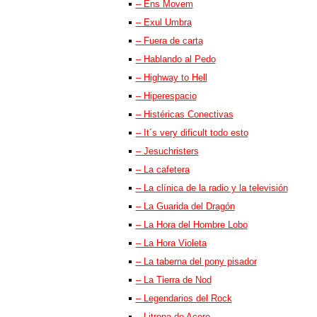
– Ens Movem
– Exul Umbra
– Fuera de carta
– Hablando al Pedo
– Highway to Hell
– Hiperespacio
– Histéricas Conectivas
– It´s very dificult todo esto
– Jesuchristers
– La cafetera
– La clínica de la radio y la televisión
– La Guarida del Dragón
– La Hora del Hombre Lobo
– La Hora Violeta
– La taberna del pony pisador
– La Tierra de Nod
– Legendarios del Rock
– Litrona de Acero