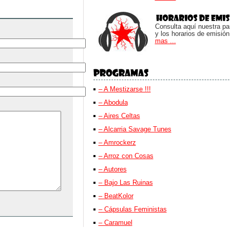
Consulta aquí nuestra parr
y los horarios de emisión
mas ...
– A Mestizarse !!!
– Abodula
– Aires Celtas
– Alcarria Savage Tunes
– Amrockerz
– Arroz con Cosas
– Autores
– Bajo Las Ruinas
– BeatKolor
– Cápsulas Feministas
– Caramuel