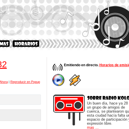
82
Emitiendo en directo.
Horarios de emisi
Ahora
|
Reproducir en Popup
Un buen día, hace ya 28
un grupo de amigos de
cuenca, se plantearon q
esta ciudad hacía falta u
espacio de participación 
expresión libre.
mas ...