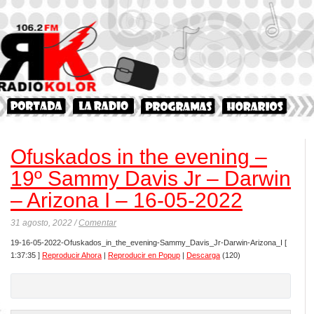
Ofuskados in the evening –
19º Sammy Davis Jr – Darwin
– Arizona I – 16-05-2022
31 agosto, 2022 /
Comentar
19-16-05-2022-Ofuskados_in_the_evening-Sammy_Davis_Jr-Darwin-Arizona_I
[
1:37:35 ]
Reproducir Ahora
|
Reproducir en Popup
|
Descarga
(120)