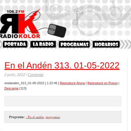
En el Andén 313. 01-05-2022
2 junio, 2022 /
Comentar
enelanden_313_01-05-2022
[ 1:22:45 ]
Reproducir Ahora
|
Reproducir en Popup
|
Descarga
(113)
Programa:
- En el andén
,
programas