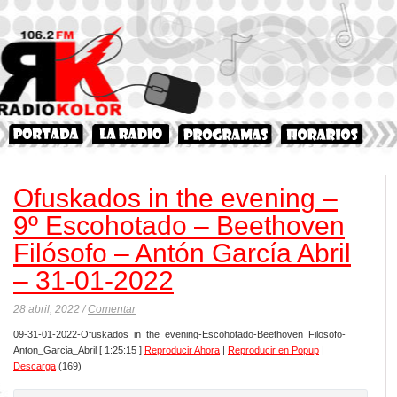
Ofuskados in the evening –
9º Escohotado – Beethoven
Filósofo – Antón García Abril
– 31-01-2022
28 abril, 2022 /
Comentar
09-31-01-2022-Ofuskados_in_the_evening-Escohotado-Beethoven_Filosofo-
Anton_Garcia_Abril
[ 1:25:15 ]
Reproducir Ahora
|
Reproducir en Popup
|
Descarga
(169)