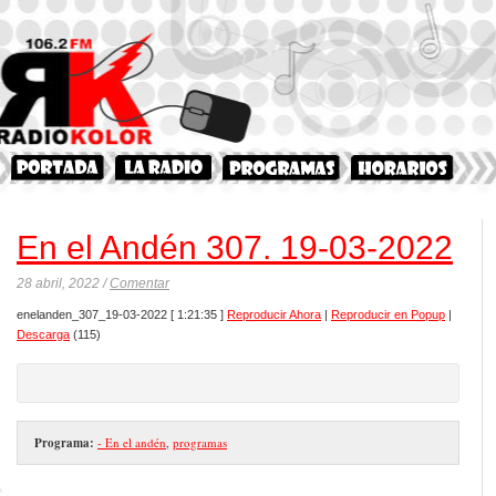
En el Andén 307. 19-03-2022
28 abril, 2022 /
Comentar
enelanden_307_19-03-2022
[ 1:21:35 ]
Reproducir Ahora
|
Reproducir en Popup
|
Descarga
(115)
Programa:
- En el andén
,
programas