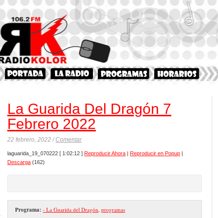
La Guarida Del Dragón 7
Febrero 2022
22 febrero, 2022 /
Comentar
laguarida_19_070222
[ 1:02:12 ]
Reproducir Ahora
|
Reproducir en Popup
|
Descarga
(162)
Programa:
- La Guarida del Dragón
,
programas