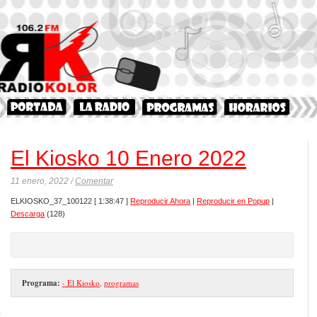
El Kiosko 10 Enero 2022
11 enero, 2022 /
Comentar
ELKIOSKO_37_100122
[ 1:38:47 ]
Reproducir Ahora
|
Reproducir en Popup
|
Descarga
(128)
Programa:
- El Kiosko
,
programas