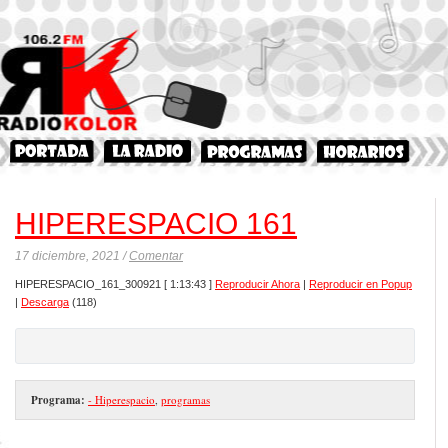
HIPERESPACIO 161
17 diciembre, 2021 /
Comentar
HIPERESPACIO_161_300921
[ 1:13:43 ]
Reproducir Ahora
|
Reproducir en Popup
|
Descarga
(118)
Programa:
- Hiperespacio
,
programas