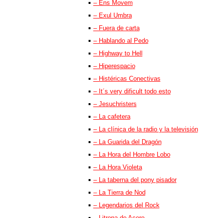
– Ens Movem
– Exul Umbra
– Fuera de carta
– Hablando al Pedo
– Highway to Hell
– Hiperespacio
– Histéricas Conectivas
– It´s very dificult todo esto
– Jesuchristers
– La cafetera
– La clínica de la radio y la televisión
– La Guarida del Dragón
– La Hora del Hombre Lobo
– La Hora Violeta
– La taberna del pony pisador
– La Tierra de Nod
– Legendarios del Rock
– Litrona de Acero