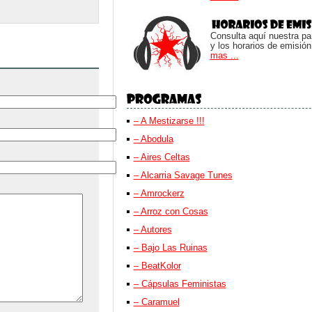
Consulta aquí nuestra parr
y los horarios de emisión
mas ...
– A Mestizarse !!!
– Abodula
– Aires Celtas
– Alcarria Savage Tunes
– Amrockerz
– Arroz con Cosas
– Autores
– Bajo Las Ruinas
– BeatKolor
– Cápsulas Feministas
– Caramuel