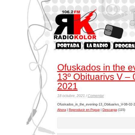
Ofuskados in the e
13º Obituarivs V – 
2021
18 octubre, 2021 /
Comentar
Ofuskados_in_the_evening-13_Obituarivs_V-08-02-
Ahora
|
Reproducir en Popup
|
Descarga
(115)