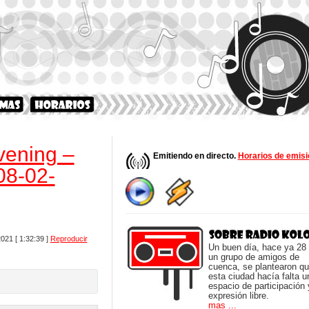
vening –
Emitiendo en directo.
Horarios de emisi
08-02-
2021
[ 1:32:39 ]
Reproducir
Un buen día, hace ya 28
un grupo de amigos de
cuenca, se plantearon q
esta ciudad hacía falta u
espacio de participación 
expresión libre.
mas ...