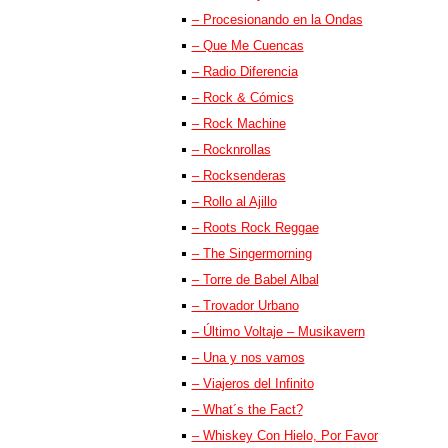
– Procesionando en la Ondas
– Que Me Cuencas
– Radio Diferencia
– Rock & Cómics
– Rock Machine
– Rocknrollas
– Rocksenderas
– Rollo al Ajillo
– Roots Rock Reggae
– The Singermorning
– Torre de Babel Albal
– Trovador Urbano
– Último Voltaje – Musikavern
– Una y nos vamos
– Viajeros del Infinito
– What´s the Fact?
– Whiskey Con Hielo, Por Favor