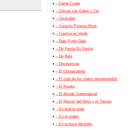
– Carne Cruda
– Chicas con Gafas y Cia
– Clickciber
– Corazón Púrpura Rock
– Cuenca en Verde
– Dale Punki Dale
– De Fiesta En Siesta
– De Raíz
– Disonancias
– El Chupacabras
– El club de los malos pensamientos
– El Kiosko
– El Mundo Sobrenatural
– El Rincón del Alma y el Tiempo
– En buena onda
– En el andén
– En la boca del bobo