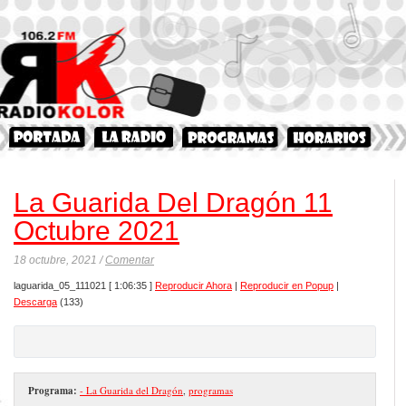
La Guarida Del Dragón 11
Octubre 2021
18 octubre, 2021 /
Comentar
laguarida_05_111021
[ 1:06:35 ]
Reproducir Ahora
|
Reproducir en Popup
|
Descarga
(133)
Programa:
- La Guarida del Dragón
,
programas