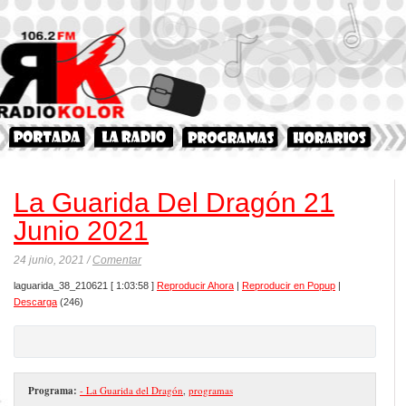
La Guarida Del Dragón 21
Junio 2021
24 junio, 2021 /
Comentar
laguarida_38_210621
[ 1:03:58 ]
Reproducir Ahora
|
Reproducir en Popup
|
Descarga
(246)
Programa:
- La Guarida del Dragón
,
programas